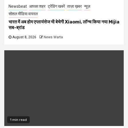
Newsbeat
आपका शहर
ट्रेंडिंग खबरें
ताज़ा ख़बर
न्यूज़
सोशल मीडिया वायरल
भारत में अब होम एप्लायंसेज भी बेचेगी Xiaomi, लॉन्च किया नया Mijia
सब-ब्रांड
August 8, 2026
News Warta
1 min read