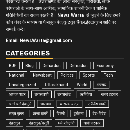
प्रसारित करता है। उत्तराखण्ड की लोक संस्कृति, विरासतों, लोक
परंपराओ के साथ-साथ आर्थिक, सामाजिक राजनीतिक व धार्मिक
गतिविधियों का सजग प्रहरी है।
News Warta
से जुड़ने के लिए हमारे
फोन नंबर के माध्यम या फेसबुक पेज,यू-ट्यूब चैनल,इंस्टाग्राम आदि पर
सम्पर्क करे।
Email: NewsWarta@gmail.com
CATEGORIES
BJP
Blog
Dehardun
Dehradun
Economy
National
Newsbeat
Politics
Sports
Tech
Uncategorized
Uttarakhand
World
अपराध
आपका शहर
उत्तरकाशी
उत्तराखंड
ऋषिकेश
खबर हटकर
चलो चले देवभूमि
चारधाम
चारधाम यात्रा
ट्रेंडिंग खबरें
ताज़ा ख़बर
ताज़ा ख़बरें
दिल्ली
दुर्घटना
देश-विदेश
देहरादून
देहरादून/मसूरी
धर्म-संस्कृति
धामी सरकार