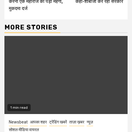
करना एक महाराज को पड़ा महंगा,
कहा-शोबाजी कर रही सरकार
मुकदमा दर्ज
MORE STORIES
1 min read
Newsbeat
आपका शहर
ट्रेंडिंग खबरें
ताज़ा ख़बर
न्यूज़
सोशल मीडिया वायरल