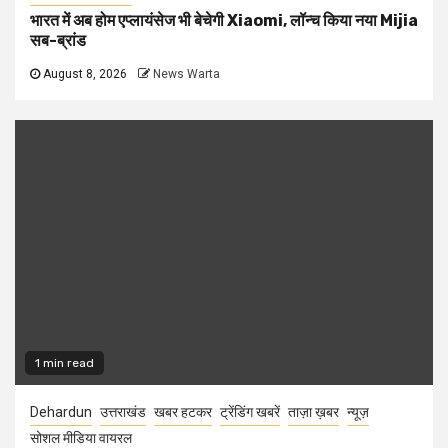
भारत में अब होम एप्लायंसेज भी बेचेगी Xiaomi, लॉन्च किया नया Mijia
सब-ब्रांड
August 8, 2026
News Warta
1 min read
Dehardun
उत्तराखंड
खबर हटकर
ट्रेंडिंग खबरें
ताज़ा ख़बर
न्यूज़
सोशल मीडिया वायरल