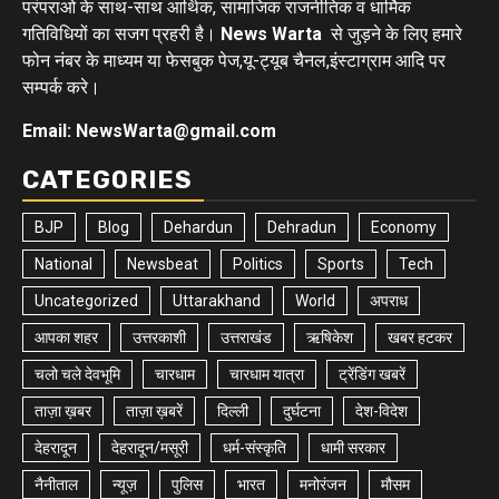
परंपराओ के साथ-साथ आर्थिक, सामाजिक राजनीतिक व धार्मिक
गतिविधियों का सजग प्रहरी है।
News Warta
से जुड़ने के लिए हमारे
फोन नंबर के माध्यम या फेसबुक पेज,यू-ट्यूब चैनल,इंस्टाग्राम आदि पर
सम्पर्क करे।
Email: NewsWarta@gmail.com
CATEGORIES
BJP
Blog
Dehardun
Dehradun
Economy
National
Newsbeat
Politics
Sports
Tech
Uncategorized
Uttarakhand
World
अपराध
आपका शहर
उत्तरकाशी
उत्तराखंड
ऋषिकेश
खबर हटकर
चलो चले देवभूमि
चारधाम
चारधाम यात्रा
ट्रेंडिंग खबरें
ताज़ा ख़बर
ताज़ा ख़बरें
दिल्ली
दुर्घटना
देश-विदेश
देहरादून
देहरादून/मसूरी
धर्म-संस्कृति
धामी सरकार
नैनीताल
न्यूज़
पुलिस
भारत
मनोरंजन
मौसम