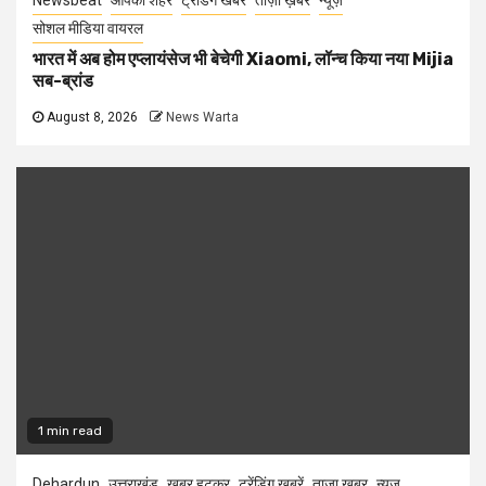
Newsbeat
आपका शहर
ट्रेंडिंग खबरें
ताज़ा ख़बर
न्यूज़
सोशल मीडिया वायरल
भारत में अब होम एप्लायंसेज भी बेचेगी Xiaomi, लॉन्च किया नया Mijia
सब-ब्रांड
August 8, 2026
News Warta
1 min read
Dehardun
उत्तराखंड
खबर हटकर
ट्रेंडिंग खबरें
ताज़ा ख़बर
न्यूज़