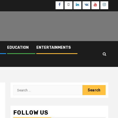
Facebook
Twitter
Linkedin
VK
Youtube
Instagr
EDUCATION
ENTERTAINMENTS
Search
for:
FOLLOW US