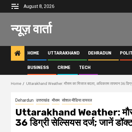
Skip
August 8, 2026
to
content
न्यूज़ वार्ता
HOME
UTTARAKHAND
DEHRADUN
POLI
BUSINESS
CRIME
TECH
Home
Uttarakhand Weather: मौसम का मिजाज बदला, अधिकतम तापमान 36 डिग्री सेल
Dehardun
उत्तराखंड
मौसम
सोशल मीडिया वायरल
Uttarakhand Weather: मौसम
36 डिग्री सेल्सियस दर्ज; जानें डॉक्