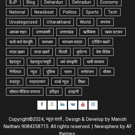
BJP
Blog
Dehardun
Dehradun
Economy
National
Newsbeat
Politics
Sports
Tech
Uncategorized
Uttarakhand
World
अपराध
आपका शहर
उत्तरकाशी
उत्तराखंड
ऋषिकेश
खबर हटकर
चलो चले देवभूमि
चारधाम
चारधाम यात्रा
ट्रेंडिंग खबरें
ताज़ा ख़बर
ताज़ा ख़बरें
दिल्ली
दुर्घटना
देश-विदेश
देहरादून
देहरादून/मसूरी
धर्म-संस्कृति
धामी सरकार
नैनीताल
न्यूज़
पुलिस
भारत
मनोरंजन
मौसम
रुद्रपुर
रुद्रप्रयाग
वर्ल्ड न्यूज़
शिक्षा
सोशल मीडिया वायरल
हरिद्वार
हल्द्वानी
Facebook
Twitter
Linkedin
VK
Youtube
Instagram
Copyright©2024, न्यूज़ वार्ता , Design & Develop by Manish
Naithani 9084358715. All rights reserved.
|
Newsphere
by AF
themes.