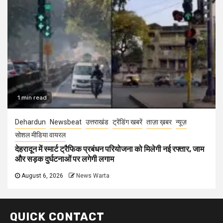
1 min read
Dehardun
Newsbeat
उत्तराखंड
ट्रेंडिंग खबरें
ताज़ा ख़बर
न्यूज़
सोशल मीडिया वायरल
देहरादून में स्मार्ट ट्रैफिक प्रबंधन परियोजना को मिलेगी नई रफ्तार, जाम
और सड़क दुर्घटनाओं पर लगेगी लगाम
August 6, 2026
News Warta
QUICK CONTACT