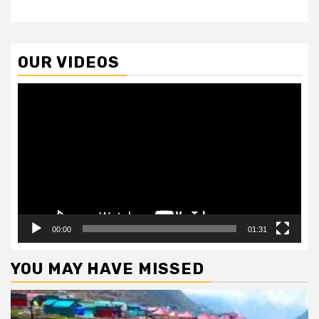
OUR VIDEOS
Video
Player
00:00
01:31
YOU MAY HAVE MISSED