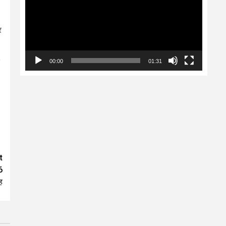
र
00:00
01:31
t
6
ह