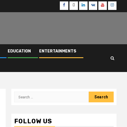
Facebook
Twitter
Linkedin
VK
Youtube
Instagr
EDUCATION
ENTERTAINMENTS
Search
for:
FOLLOW US