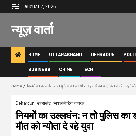
Skip
August 7, 2026
to
content
न्यूज़ वार्ता
HOME
UTTARAKHAND
DEHRADUN
POLI
BUSINESS
CRIME
TECH
Home
नियमों का उल्लघंन: न तो पुलिस का डर और न हादसे का भय, बिना हेलमेट पहने मौत क
Dehardun
उत्तराखंड
सोशल मीडिया वायरल
नियमों का उल्लघंन: न तो पुलिस का 
मौत को न्योता दे रहे युवा