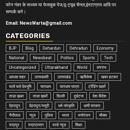
फोन नंबर के माध्यम या फेसबुक पेज,यू-ट्यूब चैनल,इंस्टाग्राम आदि पर
सम्पर्क करे।
Email: NewsWarta@gmail.com
CATEGORIES
BJP
Blog
Dehardun
Dehradun
Economy
National
Newsbeat
Politics
Sports
Tech
Uncategorized
Uttarakhand
World
अपराध
आपका शहर
उत्तरकाशी
उत्तराखंड
ऋषिकेश
खबर हटकर
चलो चले देवभूमि
चारधाम
चारधाम यात्रा
ट्रेंडिंग खबरें
ताज़ा ख़बर
ताज़ा ख़बरें
दिल्ली
दुर्घटना
देश-विदेश
देहरादून
देहरादून/मसूरी
धर्म-संस्कृति
धामी सरकार
नैनीताल
न्यूज़
पुलिस
भारत
मनोरंजन
मौसम
रुद्रपुर
रुद्रप्रयाग
वर्ल्ड न्यूज़
शिक्षा