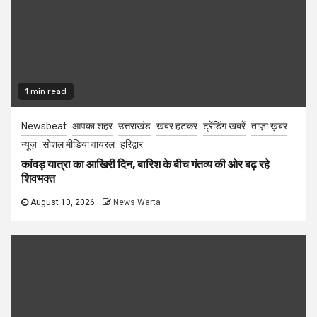
1 min read
Newsbeat
आपका शहर
उत्तराखंड
खबर हटकर
ट्रेंडिंग खबरें
ताज़ा ख़बर
न्यूज़
सोशल मीडिया वायरल
हरिद्वार
कांवड़ यात्रा का आखिरी दिन, बारिश के बीच गंतव्य की ओर बढ़ रहे
शिवभक्त
August 10, 2026
News Warta