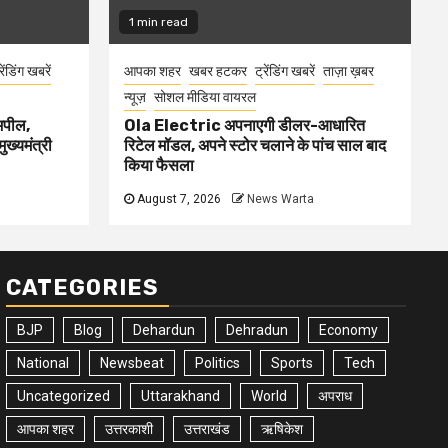
1 min read
रेंडिंग खबरें
आपका शहर
खबर हटकर
ट्रेंडिंग खबरें
ताज़ा ख़बर
न्यूज़
सोशल मीडिया वायरल
 अपील,
Ola Electric अपनाएगी डीलर-आधारित
ुख्यमंत्री
रिटेल मॉडल, अपने स्टोर चलाने के पांच साल बाद
किया फैसला
August 7, 2026
News Warta
CATEGORIES
BJP
Blog
Dehardun
Dehradun
Economy
National
Newsbeat
Politics
Sports
Tech
Uncategorized
Uttarakhand
World
अपराध
आपका शहर
उत्तरकाशी
उत्तराखंड
ऋषिकेश