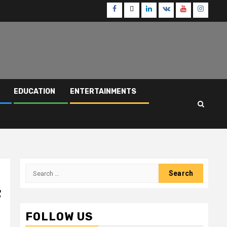
Facebook
Twitter
Linkedin
VK
Youtube
Instagr
EDUCATION
ENTERTAINMENTS
Search
for:
;
FOLLOW US