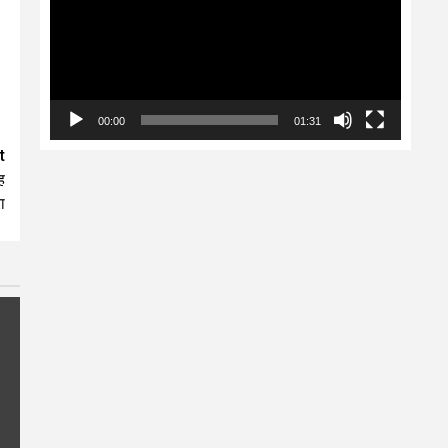
00:00
01:31
t
ह
ा