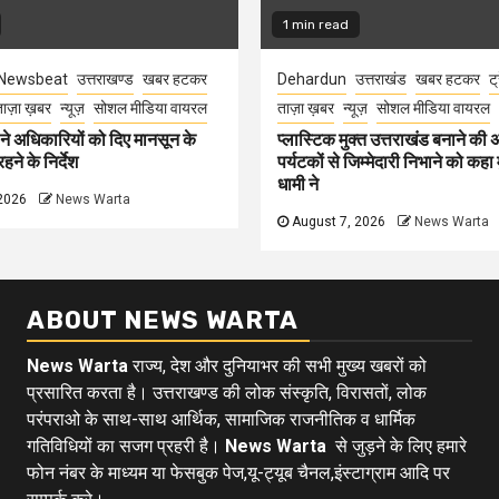
1 min read
Newsbeat
उत्तराखण्ड
खबर हटकर
Dehardun
उत्तराखंड
खबर हटकर
ट्
ाज़ा ख़बर
न्यूज़
सोशल मीडिया वायरल
ताज़ा ख़बर
न्यूज़
सोशल मीडिया वायरल
े अधिकारियों को दिए मानसून के
प्लास्टिक मुक्त उत्तराखंड बनाने की
हने के निर्देश
पर्यटकों से जिम्मेदारी निभाने को कहा म
धामी ने
2026
News Warta
August 7, 2026
News Warta
ABOUT NEWS WARTA
News Warta
राज्य, देश और दुनियाभर की सभी मुख्य खबरों को
प्रसारित करता है। उत्तराखण्ड की लोक संस्कृति, विरासतों, लोक
परंपराओ के साथ-साथ आर्थिक, सामाजिक राजनीतिक व धार्मिक
गतिविधियों का सजग प्रहरी है।
News Warta
से जुड़ने के लिए हमारे
फोन नंबर के माध्यम या फेसबुक पेज,यू-ट्यूब चैनल,इंस्टाग्राम आदि पर