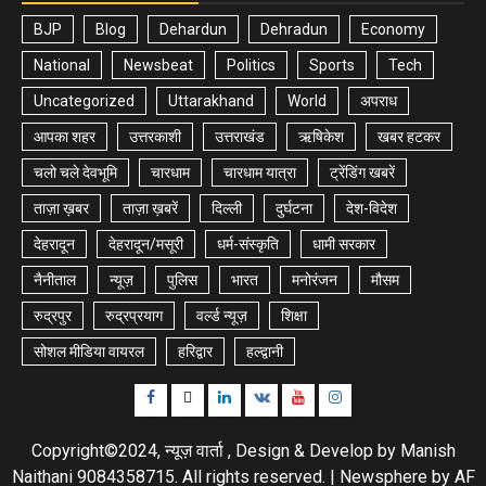
BJP
Blog
Dehardun
Dehradun
Economy
National
Newsbeat
Politics
Sports
Tech
Uncategorized
Uttarakhand
World
अपराध
आपका शहर
उत्तरकाशी
उत्तराखंड
ऋषिकेश
खबर हटकर
चलो चले देवभूमि
चारधाम
चारधाम यात्रा
ट्रेंडिंग खबरें
ताज़ा ख़बर
ताज़ा ख़बरें
दिल्ली
दुर्घटना
देश-विदेश
देहरादून
देहरादून/मसूरी
धर्म-संस्कृति
धामी सरकार
नैनीताल
न्यूज़
पुलिस
भारत
मनोरंजन
मौसम
रुद्रपुर
रुद्रप्रयाग
वर्ल्ड न्यूज़
शिक्षा
सोशल मीडिया वायरल
हरिद्वार
हल्द्वानी
Facebook
Twitter
Linkedin
VK
Youtube
Instagram
Copyright©2024, न्यूज़ वार्ता , Design & Develop by Manish
Naithani 9084358715. All rights reserved.
|
Newsphere
by AF