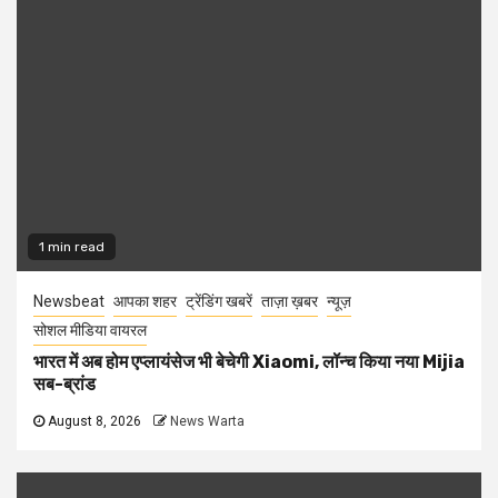
1 min read
Newsbeat
आपका शहर
ट्रेंडिंग खबरें
ताज़ा ख़बर
न्यूज़
सोशल मीडिया वायरल
भारत में अब होम एप्लायंसेज भी बेचेगी Xiaomi, लॉन्च किया नया Mijia
सब-ब्रांड
August 8, 2026
News Warta