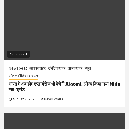
1 min read
Newsbeat
आपका शहर
ट्रेंडिंग खबरें
ताज़ा ख़बर
न्यूज़
सोशल मीडिया वायरल
भारत में अब होम एप्लायंसेज भी बेचेगी Xiaomi, लॉन्च किया नया Mijia
सब-ब्रांड
August 8, 2026
News Warta