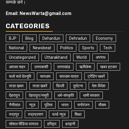
सम्पर्क करे।
Email: NewsWarta@gmail.com
CATEGORIES
BJP
Blog
Dehardun
Dehradun
Economy
National
Newsbeat
Politics
Sports
Tech
Uncategorized
Uttarakhand
World
अपराध
आपका शहर
उत्तरकाशी
उत्तराखंड
ऋषिकेश
खबर हटकर
चलो चले देवभूमि
चारधाम
चारधाम यात्रा
ट्रेंडिंग खबरें
ताज़ा ख़बर
ताज़ा ख़बरें
दिल्ली
दुर्घटना
देश-विदेश
देहरादून
देहरादून/मसूरी
धर्म-संस्कृति
धामी सरकार
नैनीताल
न्यूज़
पुलिस
भारत
मनोरंजन
मौसम
रुद्रपुर
रुद्रप्रयाग
वर्ल्ड न्यूज़
शिक्षा
सोशल मीडिया वायरल
हरिद्वार
हल्द्वानी