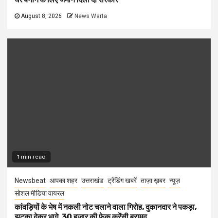
August 8, 2026
News Warta
1 min read
Newsbeat
आपका शहर
उत्तराखंड
ट्रेंडिंग खबरें
ताज़ा ख़बर
न्यूज़
सोशल मीडिया वायरल
कांवड़ियों के भेष में नकली नोट चलाने वाला गिरोह, दुकानदार ने पकड़ा,
झटका देकर भागे, 30 हजार की फेक करेंसी बरामद