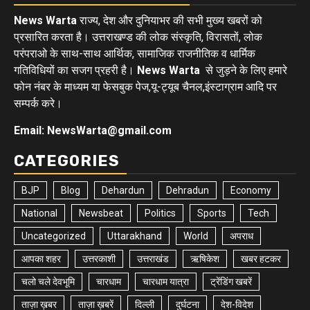
News Warta
राज्य, देश और दुनियाभर की सभी मुख्य खबरों को
प्रसारित करता है। उत्तराखण्ड की लोक संस्कृति, विरासतों, लोक
परंपराओ के साथ-साथ आर्थिक, सामाजिक राजनीतिक व धार्मिक
गतिविधियों का सजग प्रहरी है।
News Warta
से जुड़ने के लिए हमारे
फोन नंबर के माध्यम या फेसबुक पेज,यू-ट्यूब चैनल,इंस्टाग्राम आदि पर
सम्पर्क करे।
Email: NewsWarta@gmail.com
CATEGORIES
BJP
Blog
Dehardun
Dehradun
Economy
National
Newsbeat
Politics
Sports
Tech
Uncategorized
Uttarakhand
World
अपराध
आपका शहर
उत्तरकाशी
उत्तराखंड
ऋषिकेश
खबर हटकर
चलो चले देवभूमि
चारधाम
चारधाम यात्रा
ट्रेंडिंग खबरें
ताज़ा ख़बर
ताज़ा ख़बरें
दिल्ली
दुर्घटना
देश-विदेश