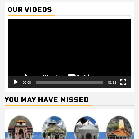
OUR VIDEOS
Video
Player
00:00
01:31
YOU MAY HAVE MISSED