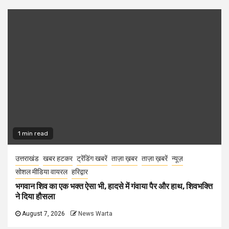
1 min read
उत्तराखंड
खबर हटकर
ट्रेंडिंग खबरें
ताज़ा ख़बर
ताज़ा ख़बरें
न्यूज़
सोशल मीडिया वायरल
हरिद्वार
भगवान शिव का एक भक्त ऐसा भी, हादसे में गंवाया पैर और हाथ, शिवभक्ति
ने दिया हौसला
August 7, 2026
News Warta