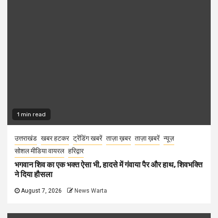
1 min read
उत्तराखंड
खबर हटकर
ट्रेंडिंग खबरें
ताज़ा ख़बर
ताज़ा ख़बरें
न्यूज़
सोशल मीडिया वायरल
हरिद्वार
भगवान शिव का एक भक्त ऐसा भी, हादसे में गंवाया पैर और हाथ, शिवभक्ति
ने दिया हौसला
August 7, 2026
News Warta