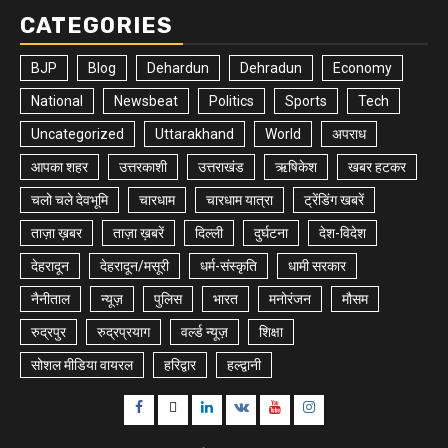
CATEGORIES
BJP
Blog
Dehardun
Dehradun
Economy
National
Newsbeat
Politics
Sports
Tech
Uncategorized
Uttarakhand
World
अपराध
आपका शहर
उत्तरकाशी
उत्तराखंड
ऋषिकेश
खबर हटकर
चलो चले देवभूमि
चारधाम
चारधाम यात्रा
ट्रेंडिंग खबरें
ताज़ा ख़बर
ताज़ा ख़बरें
दिल्ली
दुर्घटना
देश-विदेश
देहरादून
देहरादून/मसूरी
धर्म-संस्कृति
धामी सरकार
नैनीताल
न्यूज़
पुलिस
भारत
मनोरंजन
मौसम
रुद्रपुर
रुद्रप्रयाग
वर्ल्ड न्यूज़
शिक्षा
सोशल मीडिया वायरल
हरिद्वार
हल्द्वानी
Facebook
Twitter
Linkedin
VK
Youtube
Instagram