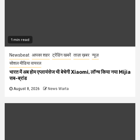
1 min read
Newsbeat
आपका शहर
ट्रेंडिंग खबरें
ताज़ा ख़बर
न्यूज़
सोशल मीडिया वायरल
भारत में अब होम एप्लायंसेज भी बेचेगी Xiaomi, लॉन्च किया नया Mijia
सब-ब्रांड
August 8, 2026
News Warta