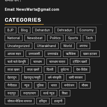
सम्पर्क करे।
Email: NewsWarta@gmail.com
CATEGORIES
BJP
Blog
Dehardun
Dehradun
Economy
National
Newsbeat
Politics
Sports
Tech
Uncategorized
Uttarakhand
World
अपराध
आपका शहर
उत्तरकाशी
उत्तराखंड
ऋषिकेश
खबर हटकर
चलो चले देवभूमि
चारधाम
चारधाम यात्रा
ट्रेंडिंग खबरें
ताज़ा ख़बर
ताज़ा ख़बरें
दिल्ली
दुर्घटना
देश-विदेश
देहरादून
देहरादून/मसूरी
धर्म-संस्कृति
धामी सरकार
नैनीताल
न्यूज़
पुलिस
भारत
मनोरंजन
मौसम
रुद्रपुर
रुद्रप्रयाग
वर्ल्ड न्यूज़
शिक्षा
सोशल मीडिया वायरल
हरिद्वार
हल्द्वानी