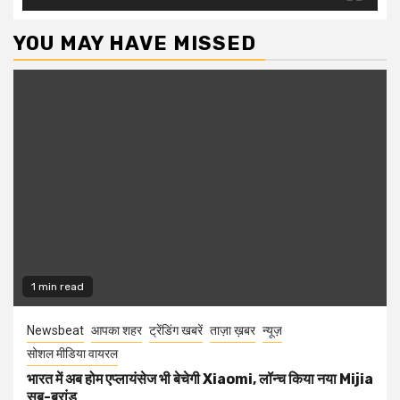
YOU MAY HAVE MISSED
1 min read
Newsbeat
आपका शहर
ट्रेंडिंग खबरें
ताज़ा ख़बर
न्यूज़
सोशल मीडिया वायरल
भारत में अब होम एप्लायंसेज भी बेचेगी Xiaomi, लॉन्च किया नया Mijia
सब-ब्रांड