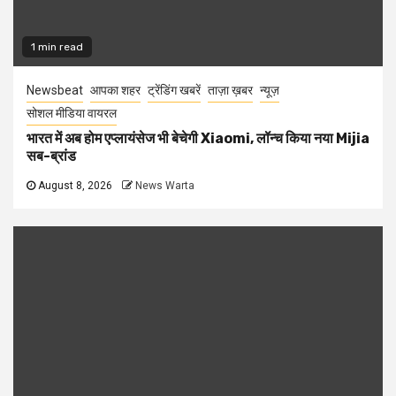
1 min read
Newsbeat
आपका शहर
ट्रेंडिंग खबरें
ताज़ा ख़बर
न्यूज़
सोशल मीडिया वायरल
भारत में अब होम एप्लायंसेज भी बेचेगी Xiaomi, लॉन्च किया नया Mijia
सब-ब्रांड
August 8, 2026
News Warta