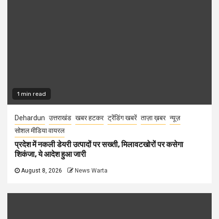
1 min read
Dehardun
उत्तराखंड
खबर हटकर
ट्रेंडिंग खबरें
ताज़ा ख़बर
न्यूज़
सोशल मीडिया वायरल
प्रदेश में नकली डेयरी उत्पादों पर सख्ती, मिलावटखोरों पर कसेगा
शिकंजा, ये आदेश हुआ जारी
August 8, 2026
News Warta