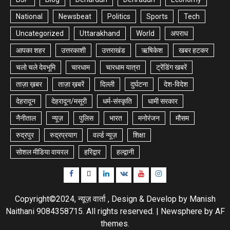
National
Newsbeat
Politics
Sports
Tech
Uncategorized
Uttarakhand
World
अपराध
आपका शहर
उत्तरकाशी
उत्तराखंड
ऋषिकेश
खबर हटकर
चलो चले देवभूमि
चारधाम
चारधाम यात्रा
ट्रेंडिंग खबरें
ताज़ा ख़बर
ताज़ा ख़बरें
दिल्ली
दुर्घटना
देश-विदेश
देहरादून
देहरादून/मसूरी
धर्म-संस्कृति
धामी सरकार
नैनीताल
न्यूज़
पुलिस
भारत
मनोरंजन
मौसम
रुद्रपुर
रुद्रप्रयाग
वर्ल्ड न्यूज़
शिक्षा
सोशल मीडिया वायरल
हरिद्वार
हल्द्वानी
Facebook
Twitter
Linkedin
VK
Youtube
Instagram
Copyright©2024, न्यूज़ वार्ता , Design & Develop by Manish
Naithani 9084358715. All rights reserved.
|
Newsphere
by AF
themes.