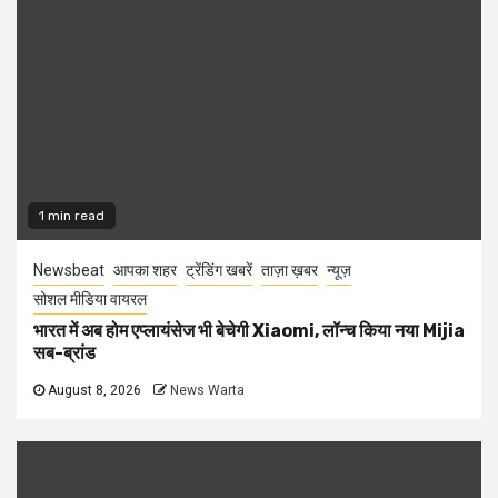
1 min read
Newsbeat
आपका शहर
ट्रेंडिंग खबरें
ताज़ा ख़बर
न्यूज़
सोशल मीडिया वायरल
भारत में अब होम एप्लायंसेज भी बेचेगी Xiaomi, लॉन्च किया नया Mijia
सब-ब्रांड
August 8, 2026
News Warta