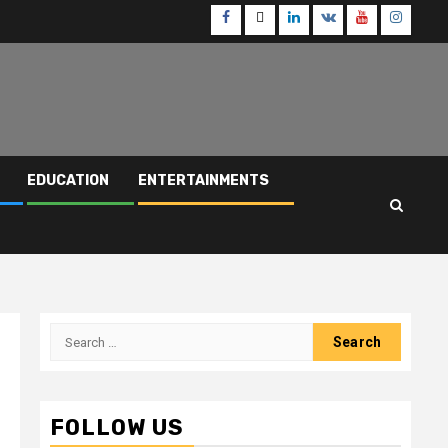
Facebook
Twitter
Linkedin
VK
Youtube
Instagr
EDUCATION
ENTERTAINMENTS
Search
for:
FOLLOW US