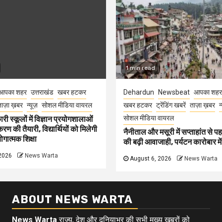
1 min read
आपका शहर
उत्तराखंड
खबर हटकर
Dehardun
Newsbeat
आपका शहर
ाज़ा ख़बर
न्यूज़
सोशल मीडिया वायरल
खबर हटकर
ट्रेंडिंग खबरें
ताज़ा ख़बर
न
सोशल मीडिया वायरल
री स्कूलों में विज्ञान प्रयोगशालाओं
 की तैयारी, विद्यार्थियों को मिलेगी
नैनीताल और मसूरी में सप्ताहांत से पह
गात्मक शिक्षा
की बढ़ी आवाजाही, पर्यटन कारोबार म
2026
News Warta
August 6, 2026
News Warta
ABOUT NEWS WARTA
News Warta
राज्य, देश और दुनियाभर की सभी मुख्य खबरों को