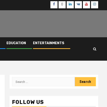
Facebook
Twitter
Linkedin
VK
Youtube
Instagr
EDUCATION
ENTERTAINMENTS
Search
for:
FOLLOW US