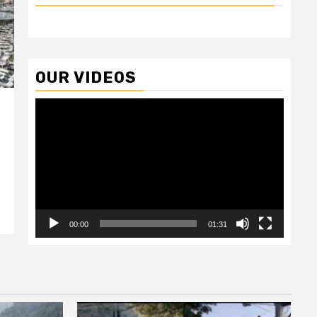
OUR VIDEOS
Video
Player
00:00
01:31