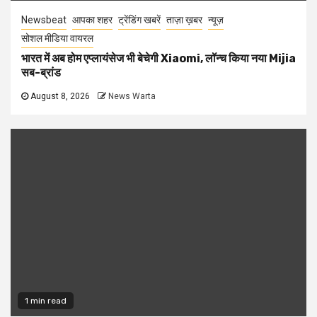
Newsbeat
आपका शहर
ट्रेंडिंग खबरें
ताज़ा ख़बर
न्यूज़
सोशल मीडिया वायरल
भारत में अब होम एप्लायंसेज भी बेचेगी Xiaomi, लॉन्च किया नया Mijia
सब-ब्रांड
August 8, 2026
News Warta
1 min read