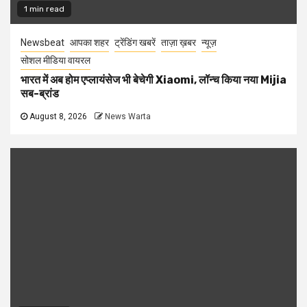
1 min read
Newsbeat
आपका शहर
ट्रेंडिंग खबरें
ताज़ा ख़बर
न्यूज़
सोशल मीडिया वायरल
भारत में अब होम एप्लायंसेज भी बेचेगी Xiaomi, लॉन्च किया नया Mijia
सब-ब्रांड
August 8, 2026
News Warta