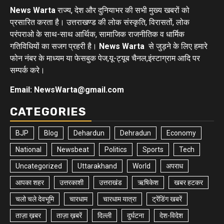
News Warta
राज्य, देश और दुनियाभर की सभी मुख्य खबरों को
प्रसारित करता है। उत्तराखण्ड की लोक संस्कृति, विरासतों, लोक
परंपराओ के साथ-साथ आर्थिक, सामाजिक राजनीतिक व धार्मिक
गतिविधियों का सजग प्रहरी है।
News Warta
से जुड़ने के लिए हमारे
फोन नंबर के माध्यम या फेसबुक पेज,यू-ट्यूब चैनल,इंस्टाग्राम आदि पर
सम्पर्क करे।
Email: NewsWarta@gmail.com
CATEGORIES
BJP
Blog
Dehardun
Dehradun
Economy
National
Newsbeat
Politics
Sports
Tech
Uncategorized
Uttarakhand
World
अपराध
आपका शहर
उत्तरकाशी
उत्तराखंड
ऋषिकेश
खबर हटकर
चलो चले देवभूमि
चारधाम
चारधाम यात्रा
ट्रेंडिंग खबरें
ताज़ा ख़बर
ताज़ा ख़बरें
दिल्ली
दुर्घटना
देश-विदेश