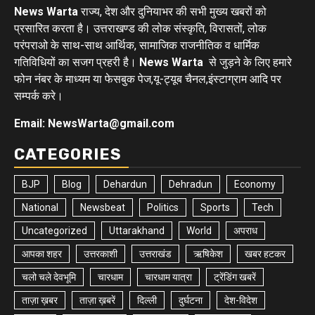
News Warta
राज्य, देश और दुनियाभर की सभी मुख्य खबरों को
प्रसारित करता है। उत्तराखण्ड की लोक संस्कृति, विरासतों, लोक
परंपराओ के साथ-साथ आर्थिक, सामाजिक राजनीतिक व धार्मिक
गतिविधियों का सजग प्रहरी है।
News Warta
से जुड़ने के लिए हमारे
फोन नंबर के माध्यम या फेसबुक पेज,यू-ट्यूब चैनल,इंस्टाग्राम आदि पर
सम्पर्क करे।
Email: NewsWarta@gmail.com
CATEGORIES
BJP
Blog
Dehardun
Dehradun
Economy
National
Newsbeat
Politics
Sports
Tech
Uncategorized
Uttarakhand
World
अपराध
आपका शहर
उत्तरकाशी
उत्तराखंड
ऋषिकेश
खबर हटकर
चलो चले देवभूमि
चारधाम
चारधाम यात्रा
ट्रेंडिंग खबरें
ताज़ा ख़बर
ताज़ा ख़बरें
दिल्ली
दुर्घटना
देश-विदेश