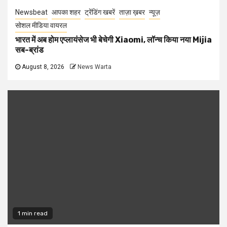
Newsbeat
आपका शहर
ट्रेंडिंग खबरें
ताज़ा ख़बर
न्यूज़
सोशल मीडिया वायरल
भारत में अब होम एप्लायंसेज भी बेचेगी Xiaomi, लॉन्च किया नया Mijia
सब-ब्रांड
August 8, 2026
News Warta
1 min read