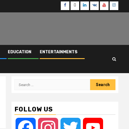
Facebook
Twitter
Linkedin
VK
Youtube
Instagr
EDUCATION
ENTERTAINMENTS
Search
for:
FOLLOW US
Facebook
Instagram
Twitter
YouTube