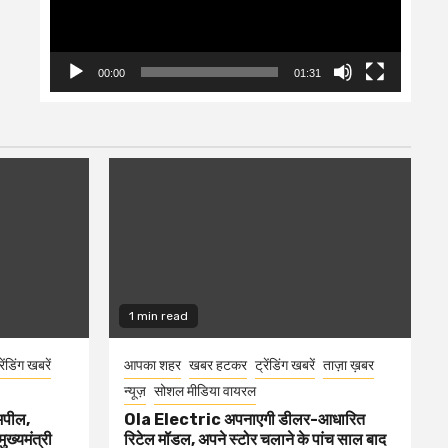
00:00
01:31
1 min read
रेंडिंग खबरें
आपका शहर
खबर हटकर
ट्रेंडिंग खबरें
ताज़ा ख़बर
न्यूज़
सोशल मीडिया वायरल
 अपील,
Ola Electric अपनाएगी डीलर-आधारित
ुख्यमंत्री
रिटेल मॉडल, अपने स्टोर चलाने के पांच साल बाद