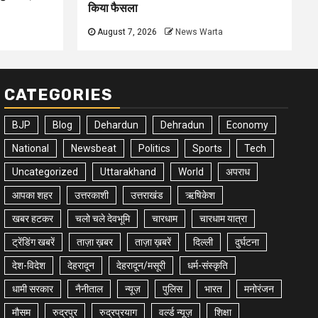
किया फैसला
August 7, 2026
News Warta
CATEGORIES
BJP
Blog
Dehardun
Dehradun
Economy
National
Newsbeat
Politics
Sports
Tech
Uncategorized
Uttarakhand
World
अपराध
आपका शहर
उत्तरकाशी
उत्तराखंड
ऋषिकेश
खबर हटकर
चलो चले देवभूमि
चारधाम
चारधाम यात्रा
ट्रेंडिंग खबरें
ताज़ा ख़बर
ताज़ा ख़बरें
दिल्ली
दुर्घटना
देश-विदेश
देहरादून
देहरादून/मसूरी
धर्म-संस्कृति
धामी सरकार
नैनीताल
न्यूज़
पुलिस
भारत
मनोरंजन
मौसम
रुद्रपुर
रुद्रप्रयाग
वर्ल्ड न्यूज़
शिक्षा