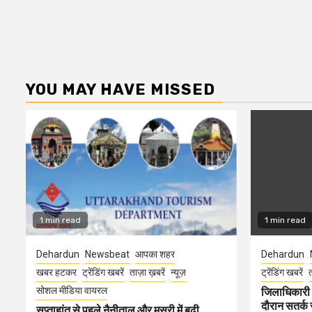
YOU MAY HAVE MISSED
1 min read
1 min read
Dehardun
Newsbeat
आपका शहर
Dehardun
खबर हटकर
ट्रेंडिंग खबरें
ताज़ा ख़बरें
न्यूज़
ट्रेंडिंग खबरें
त
सोशल मीडिया वायरल
जिलाधिकारी न
दौरान सतर्क र
सप्ताहांत से पहले नैनीताल और मसूरी में बढ़ी