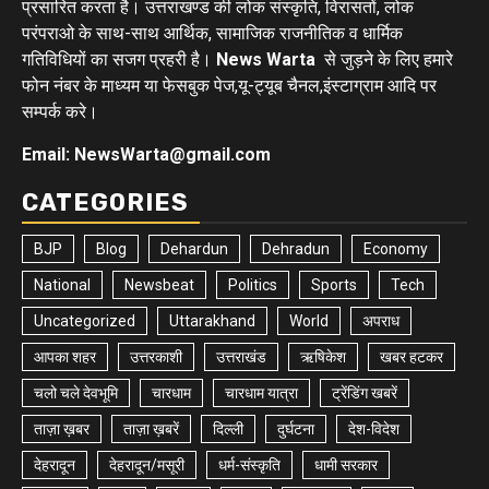
प्रसारित करता है। उत्तराखण्ड की लोक संस्कृति, विरासतों, लोक
परंपराओ के साथ-साथ आर्थिक, सामाजिक राजनीतिक व धार्मिक
गतिविधियों का सजग प्रहरी है।
News Warta
से जुड़ने के लिए हमारे
फोन नंबर के माध्यम या फेसबुक पेज,यू-ट्यूब चैनल,इंस्टाग्राम आदि पर
सम्पर्क करे।
Email: NewsWarta@gmail.com
CATEGORIES
BJP
Blog
Dehardun
Dehradun
Economy
National
Newsbeat
Politics
Sports
Tech
Uncategorized
Uttarakhand
World
अपराध
आपका शहर
उत्तरकाशी
उत्तराखंड
ऋषिकेश
खबर हटकर
चलो चले देवभूमि
चारधाम
चारधाम यात्रा
ट्रेंडिंग खबरें
ताज़ा ख़बर
ताज़ा ख़बरें
दिल्ली
दुर्घटना
देश-विदेश
देहरादून
देहरादून/मसूरी
धर्म-संस्कृति
धामी सरकार