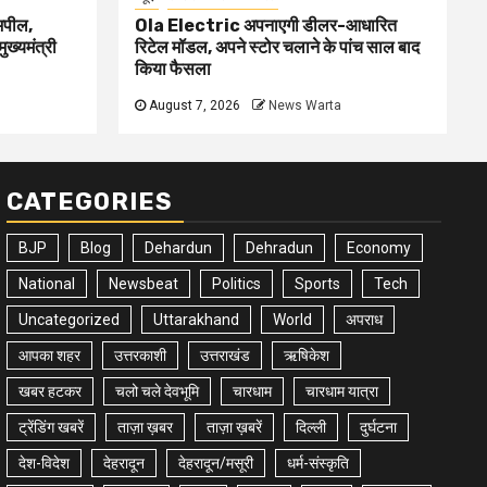
 अपील,
Ola Electric अपनाएगी डीलर-आधारित
ुख्यमंत्री
रिटेल मॉडल, अपने स्टोर चलाने के पांच साल बाद
किया फैसला
August 7, 2026
News Warta
CATEGORIES
BJP
Blog
Dehardun
Dehradun
Economy
National
Newsbeat
Politics
Sports
Tech
Uncategorized
Uttarakhand
World
अपराध
आपका शहर
उत्तरकाशी
उत्तराखंड
ऋषिकेश
खबर हटकर
चलो चले देवभूमि
चारधाम
चारधाम यात्रा
ट्रेंडिंग खबरें
ताज़ा ख़बर
ताज़ा ख़बरें
दिल्ली
दुर्घटना
देश-विदेश
देहरादून
देहरादून/मसूरी
धर्म-संस्कृति