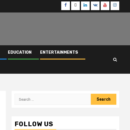
Facebook
Twitter
Linkedin
VK
Youtube
Instagr
EDUCATION
ENTERTAINMENTS
Search
for:
FOLLOW US