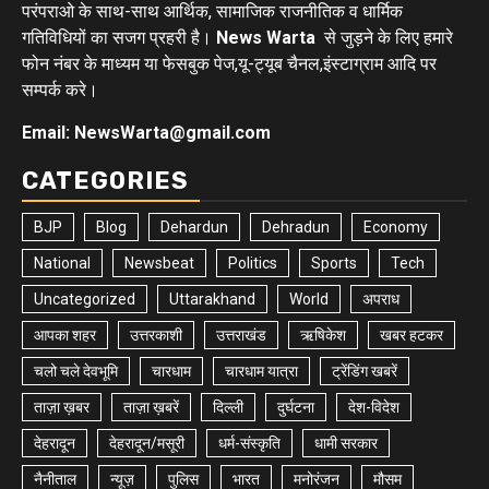
परंपराओ के साथ-साथ आर्थिक, सामाजिक राजनीतिक व धार्मिक
गतिविधियों का सजग प्रहरी है।
News Warta
से जुड़ने के लिए हमारे
फोन नंबर के माध्यम या फेसबुक पेज,यू-ट्यूब चैनल,इंस्टाग्राम आदि पर
सम्पर्क करे।
Email: NewsWarta@gmail.com
CATEGORIES
BJP
Blog
Dehardun
Dehradun
Economy
National
Newsbeat
Politics
Sports
Tech
Uncategorized
Uttarakhand
World
अपराध
आपका शहर
उत्तरकाशी
उत्तराखंड
ऋषिकेश
खबर हटकर
चलो चले देवभूमि
चारधाम
चारधाम यात्रा
ट्रेंडिंग खबरें
ताज़ा ख़बर
ताज़ा ख़बरें
दिल्ली
दुर्घटना
देश-विदेश
देहरादून
देहरादून/मसूरी
धर्म-संस्कृति
धामी सरकार
नैनीताल
न्यूज़
पुलिस
भारत
मनोरंजन
मौसम