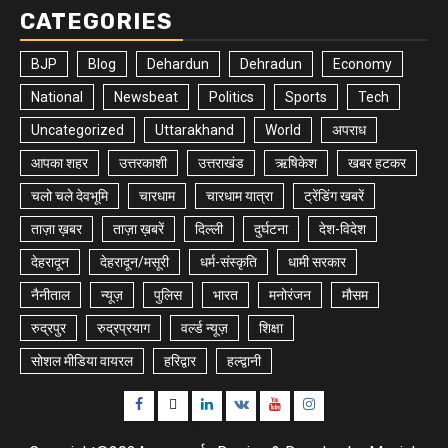
CATEGORIES
BJP
Blog
Dehardun
Dehradun
Economy
National
Newsbeat
Politics
Sports
Tech
Uncategorized
Uttarakhand
World
अपराध
आपका शहर
उत्तरकाशी
उत्तराखंड
ऋषिकेश
खबर हटकर
चलो चले देवभूमि
चारधाम
चारधाम यात्रा
ट्रेंडिंग खबरें
ताज़ा ख़बर
ताज़ा ख़बरें
दिल्ली
दुर्घटना
देश-विदेश
देहरादून
देहरादून/मसूरी
धर्म-संस्कृति
धामी सरकार
नैनीताल
न्यूज़
पुलिस
भारत
मनोरंजन
मौसम
रुद्रपुर
रुद्रप्रयाग
वर्ल्ड न्यूज़
शिक्षा
सोशल मीडिया वायरल
हरिद्वार
हल्द्वानी
Facebook
Twitter
Linkedin
VK
Youtube
Instagram