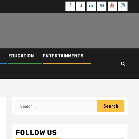
Facebook
Twitter
Linkedin
VK
Youtube
Instagr
EDUCATION
ENTERTAINMENTS
Search
for:
FOLLOW US