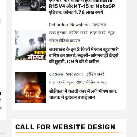
एक बार फिर से लॉन्च हुआ Yamaha
R15 V4 और MT-15 का MotoGP
एडिशन, कीमत 1.76 लाख रुपये
ग
Dehardun
Newsbeat
उत्तराखंड
खबर हटकर
ट्रेंडिंग खबरें
ताज़ा ख़बरें
न्यूज़
सोशल मीडिया वायरल
न
उत्तराखंड के इन 2 जिलों में आज बहुत भारी
बारिश का अलर्ट, स्कूलों-आंगनबाड़ी केंद्रों
की छुट्टी, CM ने की ये अपील
उत्तराखंड
खबर हटकर
ट्रेंडिंग खबरें
ताज़ा ख़बरें
न्यूज़
सोशल मीडिया वायरल
डोईवाला में चलती कार में लगी भीषण आग,
t
चालक ने कूदकर बचाई जान
ं
भ
CALL FOR WEBSITE DESIGN