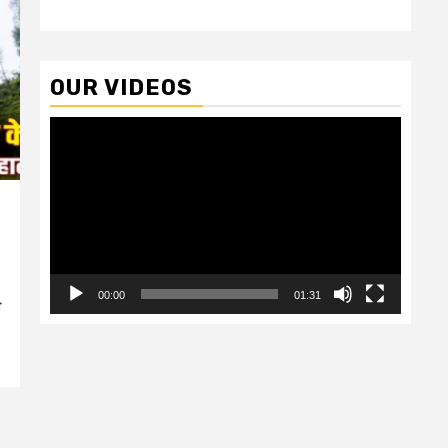
OUR VIDEOS
Video
Player
00:00
01:31
ी