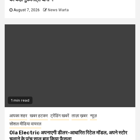
August 7, 2026
News Warta
1 min read
आपका शहर
खबर हटकर
ट्रेंडिंग खबरें
ताज़ा ख़बर
न्यूज़
सोशल मीडिया वायरल
Ola Electric अपनाएगी डीलर-आधारित रिटेल मॉडल, अपने स्टोर
चलाने के पांच साल बाद किया फैसला