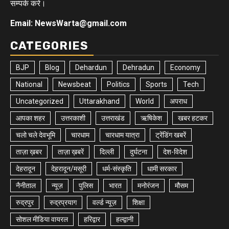
सम्पर्क करे।
Email: NewsWarta@gmail.com
CATEGORIES
BJP
Blog
Dehardun
Dehradun
Economy
National
Newsbeat
Politics
Sports
Tech
Uncategorized
Uttarakhand
World
अपराध
आपका शहर
उत्तरकाशी
उत्तराखंड
ऋषिकेश
खबर हटकर
चलो चले देवभूमि
चारधाम
चारधाम यात्रा
ट्रेंडिंग खबरें
ताज़ा ख़बर
ताज़ा ख़बरें
दिल्ली
दुर्घटना
देश-विदेश
देहरादून
देहरादून/मसूरी
धर्म-संस्कृति
धामी सरकार
नैनीताल
न्यूज़
पुलिस
भारत
मनोरंजन
मौसम
रुद्रपुर
रुद्रप्रयाग
वर्ल्ड न्यूज़
शिक्षा
सोशल मीडिया वायरल
हरिद्वार
हल्द्वानी