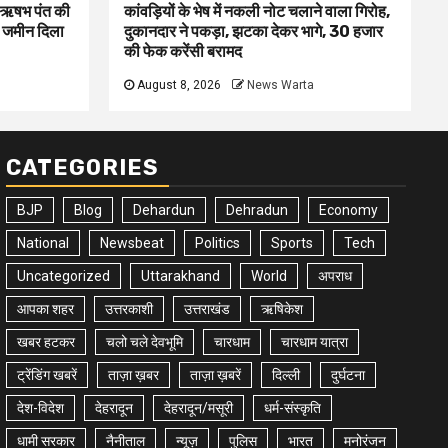
ा ऋषभ पंत की
कांवड़ियों के भेष में नकली नोट चलाने वाला गिरोह,
ए जमीन दिला
दुकानदार ने पकड़ा, झटका देकर भागे, 30 हजार
की फेक करेंसी बरामद
August 8, 2026
News Warta
CATEGORIES
BJP
Blog
Dehardun
Dehradun
Economy
National
Newsbeat
Politics
Sports
Tech
Uncategorized
Uttarakhand
World
अपराध
आपका शहर
उत्तरकाशी
उत्तराखंड
ऋषिकेश
खबर हटकर
चलो चले देवभूमि
चारधाम
चारधाम यात्रा
ट्रेंडिंग खबरें
ताज़ा ख़बर
ताज़ा ख़बरें
दिल्ली
दुर्घटना
देश-विदेश
देहरादून
देहरादून/मसूरी
धर्म-संस्कृति
धामी सरकार
नैनीताल
न्यूज़
पुलिस
भारत
मनोरंजन