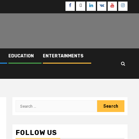
Facebook
Twitter
Linkedin
VK
Youtube
Instagr
EDUCATION
ENTERTAINMENTS
Search
for:
FOLLOW US