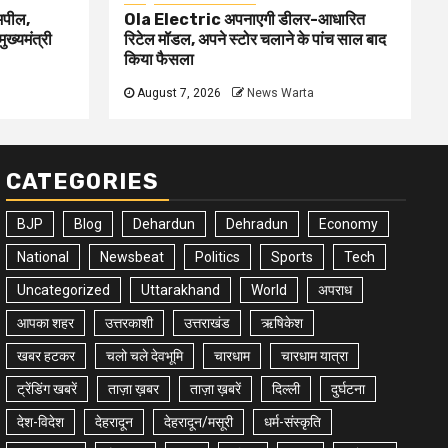
 अपील,
Ola Electric अपनाएगी डीलर-आधारित
ुख्यमंत्री
रिटेल मॉडल, अपने स्टोर चलाने के पांच साल बाद
किया फैसला
August 7, 2026
News Warta
CATEGORIES
BJP
Blog
Dehardun
Dehradun
Economy
National
Newsbeat
Politics
Sports
Tech
Uncategorized
Uttarakhand
World
अपराध
आपका शहर
उत्तरकाशी
उत्तराखंड
ऋषिकेश
खबर हटकर
चलो चले देवभूमि
चारधाम
चारधाम यात्रा
ट्रेंडिंग खबरें
ताज़ा ख़बर
ताज़ा ख़बरें
दिल्ली
दुर्घटना
देश-विदेश
देहरादून
देहरादून/मसूरी
धर्म-संस्कृति