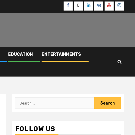
Facebook
Twitter
Linkedin
VK
Youtube
Instagr
EDUCATION
ENTERTAINMENTS
Search
for:
FOLLOW US