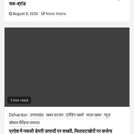
सब-ब्रांड
August 8, 2026
News Warta
1 min read
Dehardun
उत्तराखंड
खबर हटकर
ट्रेंडिंग खबरें
ताज़ा ख़बर
न्यूज़
सोशल मीडिया वायरल
प्रदेश में नकली डेयरी उत्पादों पर सख्ती, मिलावटखोरों पर कसेगा