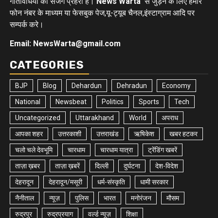
गतिविधियों का सजग प्रहरी है।
News Warta
से जुड़ने के लिए हमारे
फोन नंबर के माध्यम या फेसबुक पेज,यू-ट्यूब चैनल,इंस्टाग्राम आदि पर
सम्पर्क करे।
Email: NewsWarta@gmail.com
CATEGORIES
BJP
Blog
Dehardun
Dehradun
Economy
National
Newsbeat
Politics
Sports
Tech
Uncategorized
Uttarakhand
World
अपराध
आपका शहर
उत्तरकाशी
उत्तराखंड
ऋषिकेश
खबर हटकर
चलो चले देवभूमि
चारधाम
चारधाम यात्रा
ट्रेंडिंग खबरें
ताज़ा ख़बर
ताज़ा ख़बरें
दिल्ली
दुर्घटना
देश-विदेश
देहरादून
देहरादून/मसूरी
धर्म-संस्कृति
धामी सरकार
नैनीताल
न्यूज़
पुलिस
भारत
मनोरंजन
मौसम
रुद्रपुर
रुद्रप्रयाग
वर्ल्ड न्यूज़
शिक्षा