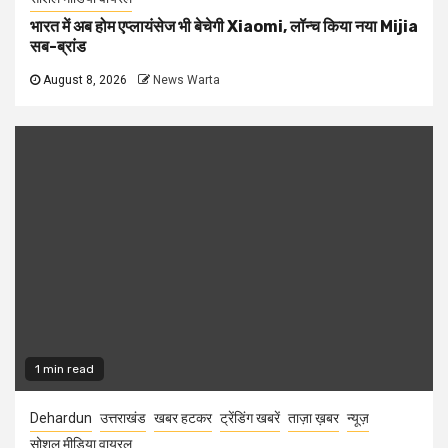
भारत में अब होम एप्लायंसेज भी बेचेगी Xiaomi, लॉन्च किया नया Mijia
सब-ब्रांड
August 8, 2026
News Warta
1 min read
Dehardun
उत्तराखंड
खबर हटकर
ट्रेंडिंग खबरें
ताज़ा ख़बर
न्यूज़
सोशल मीडिया वायरल