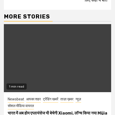
लिए कही ये बात
MORE STORIES
1 min read
Newsbeat
आपका शहर
ट्रेंडिंग खबरें
ताज़ा ख़बर
न्यूज़
सोशल मीडिया वायरल
भारत में अब होम एप्लायंसेज भी बेचेगी Xiaomi, लॉन्च किया नया Mijia