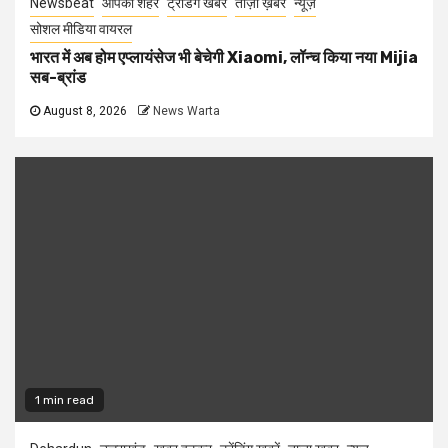
Newsbeat
आपका शहर
ट्रेंडिंग खबरें
ताज़ा ख़बर
न्यूज़
सोशल मीडिया वायरल
भारत में अब होम एप्लायंसेज भी बेचेगी Xiaomi, लॉन्च किया नया Mijia
सब-ब्रांड
August 8, 2026
News Warta
1 min read