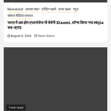
Newsbeat
आपका शहर
ट्रेंडिंग खबरें
ताज़ा ख़बर
न्यूज़
सोशल मीडिया वायरल
भारत में अब होम एप्लायंसेज भी बेचेगी Xiaomi, लॉन्च किया नया Mijia
सब-ब्रांड
August 8, 2026
News Warta
1 min read