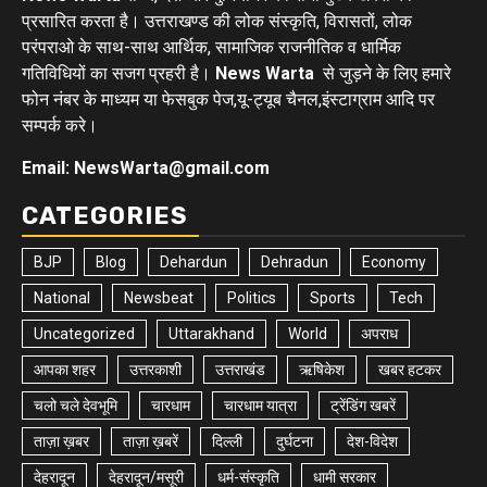
प्रसारित करता है। उत्तराखण्ड की लोक संस्कृति, विरासतों, लोक
परंपराओ के साथ-साथ आर्थिक, सामाजिक राजनीतिक व धार्मिक
गतिविधियों का सजग प्रहरी है।
News Warta
से जुड़ने के लिए हमारे
फोन नंबर के माध्यम या फेसबुक पेज,यू-ट्यूब चैनल,इंस्टाग्राम आदि पर
सम्पर्क करे।
Email: NewsWarta@gmail.com
CATEGORIES
BJP
Blog
Dehardun
Dehradun
Economy
National
Newsbeat
Politics
Sports
Tech
Uncategorized
Uttarakhand
World
अपराध
आपका शहर
उत्तरकाशी
उत्तराखंड
ऋषिकेश
खबर हटकर
चलो चले देवभूमि
चारधाम
चारधाम यात्रा
ट्रेंडिंग खबरें
ताज़ा ख़बर
ताज़ा ख़बरें
दिल्ली
दुर्घटना
देश-विदेश
देहरादून
देहरादून/मसूरी
धर्म-संस्कृति
धामी सरकार