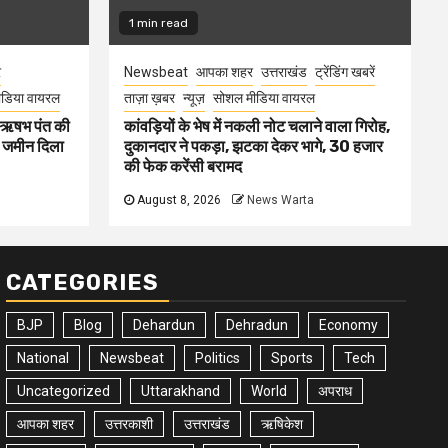
1 min read
र
Newsbeat
आपका शहर
उत्तराखंड
ट्रेंडिंग खबरें
डिया वायरल
ताज़ा ख़बर
न्यूज़
सोशल मीडिया वायरल
ा ऋषभ पंत की
कांवड़ियों के भेष में नकली नोट चलाने वाला गिरोह,
ए जमीन दिला
दुकानदार ने पकड़ा, झटका देकर भागे, 30 हजार
की फेक करेंसी बरामद
August 8, 2026
News Warta
CATEGORIES
BJP
Blog
Dehardun
Dehradun
Economy
National
Newsbeat
Politics
Sports
Tech
Uncategorized
Uttarakhand
World
अपराध
आपका शहर
उत्तरकाशी
उत्तराखंड
ऋषिकेश