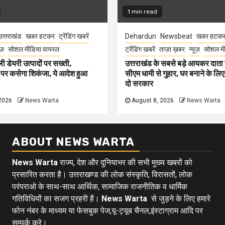
1 min read
उत्तराखंड
खबर हटकर
ट्रेंडिंग खबरें
Dehardun
Newsbeat
खबर हटक
ूज़
सोशल मीडिया वायरल
ट्रेंडिंग खबरें
ताज़ा ख़बर
न्यूज़
सोशल मी
ली डेयरी उत्पादों पर सख्ती,
उत्तराखंड के सबसे बड़े आयकर दात
 पर कसेगा शिकंजा, ये आदेश हुआ
सीएम धामी से गुहार, घर बनाने के लि
दो सरकार
2026
News Warta
August 8, 2026
News Warta
ABOUT NEWS WARTA
News Warta
राज्य, देश और दुनियाभर की सभी मुख्य खबरों को
प्रसारित करता है। उत्तराखण्ड की लोक संस्कृति, विरासतों, लोक
परंपराओ के साथ-साथ आर्थिक, सामाजिक राजनीतिक व धार्मिक
गतिविधियों का सजग प्रहरी है।
News Warta
से जुड़ने के लिए हमारे
फोन नंबर के माध्यम या फेसबुक पेज,यू-ट्यूब चैनल,इंस्टाग्राम आदि पर
सम्पर्क करे।