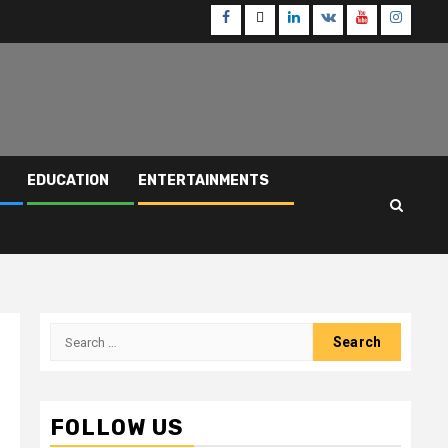
Facebook
Twitter
Linkedin
VK
Youtube
Instagr
EDUCATION
ENTERTAINMENTS
Search
for:
FOLLOW US