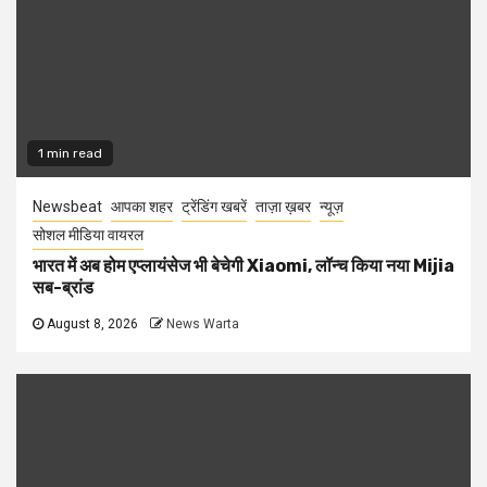
1 min read
Newsbeat
आपका शहर
ट्रेंडिंग खबरें
ताज़ा ख़बर
न्यूज़
सोशल मीडिया वायरल
भारत में अब होम एप्लायंसेज भी बेचेगी Xiaomi, लॉन्च किया नया Mijia
सब-ब्रांड
August 8, 2026
News Warta