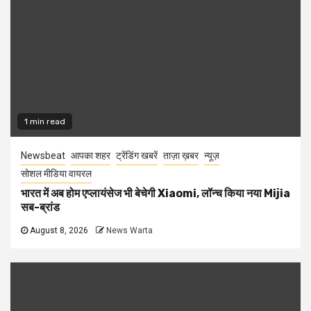
1 min read
Newsbeat
आपका शहर
ट्रेंडिंग खबरें
ताज़ा ख़बर
न्यूज़
सोशल मीडिया वायरल
भारत में अब होम एप्लायंसेज भी बेचेगी Xiaomi, लॉन्च किया नया Mijia
सब-ब्रांड
August 8, 2026
News Warta