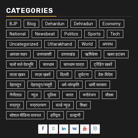
CATEGORIES
BJP
Blog
Dehardun
Dehradun
Economy
National
Newsbeat
Politics
Sports
Tech
Uncategorized
Uttarakhand
World
अपराध
आपका शहर
उत्तरकाशी
उत्तराखंड
ऋषिकेश
खबर हटकर
चलो चले देवभूमि
चारधाम
चारधाम यात्रा
ट्रेंडिंग खबरें
ताज़ा ख़बर
ताज़ा ख़बरें
दिल्ली
दुर्घटना
देश-विदेश
देहरादून
देहरादून/मसूरी
धर्म-संस्कृति
धामी सरकार
नैनीताल
न्यूज़
पुलिस
भारत
मनोरंजन
मौसम
रुद्रपुर
रुद्रप्रयाग
वर्ल्ड न्यूज़
शिक्षा
सोशल मीडिया वायरल
हरिद्वार
हल्द्वानी
Facebook
Twitter
Linkedin
VK
Youtube
Instagram