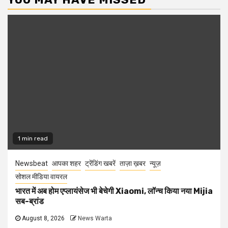
1 min read
Newsbeat
आपका शहर
ट्रेंडिंग खबरें
ताज़ा ख़बर
न्यूज़
सोशल मीडिया वायरल
भारत में अब होम एप्लायंसेज भी बेचेगी Xiaomi, लॉन्च किया नया Mijia
सब-ब्रांड
August 8, 2026
News Warta