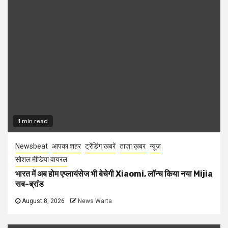
1 min read
Newsbeat
आपका शहर
ट्रेंडिंग खबरें
ताज़ा ख़बर
न्यूज़
सोशल मीडिया वायरल
भारत में अब होम एप्लायंसेज भी बेचेगी Xiaomi, लॉन्च किया नया Mijia
सब-ब्रांड
August 8, 2026
News Warta