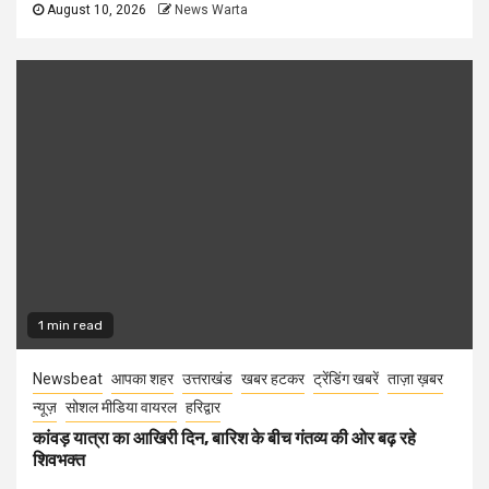
August 10, 2026
News Warta
1 min read
Newsbeat
आपका शहर
उत्तराखंड
खबर हटकर
ट्रेंडिंग खबरें
ताज़ा ख़बर
न्यूज़
सोशल मीडिया वायरल
हरिद्वार
कांवड़ यात्रा का आखिरी दिन, बारिश के बीच गंतव्य की ओर बढ़ रहे
शिवभक्त