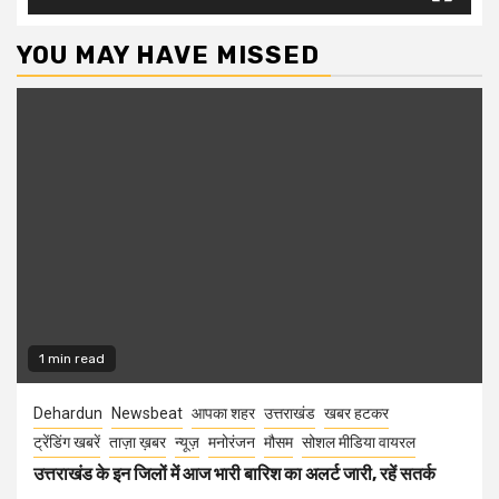
YOU MAY HAVE MISSED
1 min read
Dehardun
Newsbeat
आपका शहर
उत्तराखंड
खबर हटकर
ट्रेंडिंग खबरें
ताज़ा ख़बर
न्यूज़
मनोरंजन
मौसम
सोशल मीडिया वायरल
उत्तराखंड के इन जिलों में आज भारी बारिश का अलर्ट जारी, रहें सतर्क