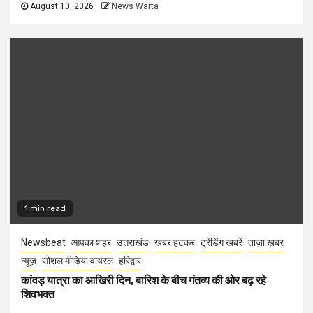
August 10, 2026
News Warta
1 min read
Newsbeat
आपका शहर
उत्तराखंड
खबर हटकर
ट्रेंडिंग खबरें
ताज़ा ख़बर
न्यूज़
सोशल मीडिया वायरल
हरिद्वार
कांवड़ यात्रा का आखिरी दिन, बारिश के बीच गंतव्य की ओर बढ़ रहे
शिवभक्त