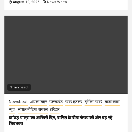
August 10, 2026
News Warta
1 min read
Newsbeat
आपका शहर
उत्तराखंड
खबर हटकर
ट्रेंडिंग खबरें
ताज़ा ख़बर
न्यूज़
सोशल मीडिया वायरल
हरिद्वार
कांवड़ यात्रा का आखिरी दिन, बारिश के बीच गंतव्य की ओर बढ़ रहे
शिवभक्त