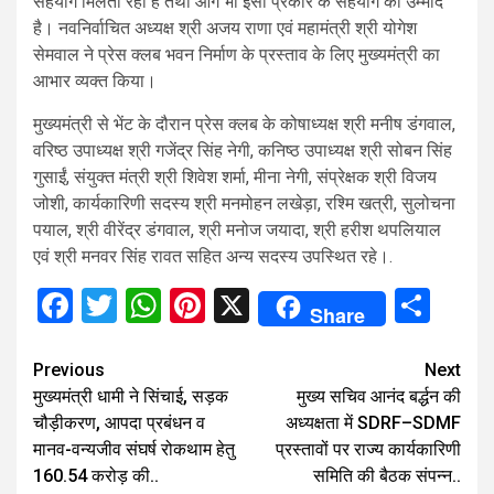
सहयोग मिलता रहा है तथा आगे भी इसी प्रकार के सहयोग की उम्मीद
है। नवनिर्वाचित अध्यक्ष श्री अजय राणा एवं महामंत्री श्री योगेश
सेमवाल ने प्रेस क्लब भवन निर्माण के प्रस्ताव के लिए मुख्यमंत्री का
आभार व्यक्त किया।
मुख्यमंत्री से भेंट के दौरान प्रेस क्लब के कोषाध्यक्ष श्री मनीष डंगवाल,
वरिष्ठ उपाध्यक्ष श्री गजेंद्र सिंह नेगी, कनिष्ठ उपाध्यक्ष श्री सोबन सिंह
गुसाईं, संयुक्त मंत्री श्री शिवेश शर्मा, मीना नेगी, संप्रेक्षक श्री विजय
जोशी, कार्यकारिणी सदस्य श्री मनमोहन लखेड़ा, रश्मि खत्री, सुलोचना
पयाल, श्री वीरेंद्र डंगवाल, श्री मनोज जयादा, श्री हरीश थपलियाल
एवं श्री मनवर सिंह रावत सहित अन्य सदस्य उपस्थित रहे।.
Facebook
Twitter
WhatsApp
Pinterest
X
Sha
Share
Continue
Previous
Next
मुख्यमंत्री धामी ने सिंचाई, सड़क
मुख्य सचिव आनंद बर्द्धन की
Reading
चौड़ीकरण, आपदा प्रबंधन व
अध्यक्षता में SDRF–SDMF
मानव-वन्यजीव संघर्ष रोकथाम हेतु
प्रस्तावों पर राज्य कार्यकारिणी
₹160.54 करोड़ की..
समिति की बैठक संपन्न..