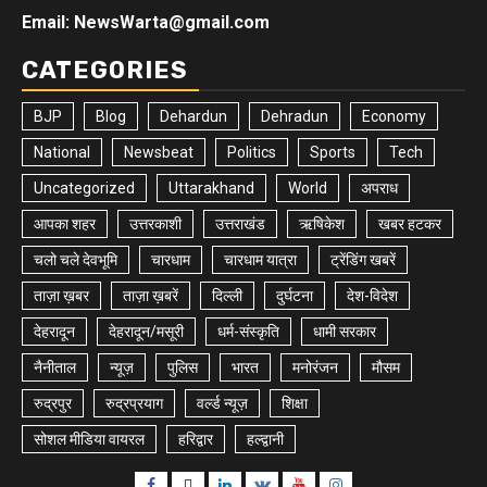
Email: NewsWarta@gmail.com
CATEGORIES
BJP
Blog
Dehardun
Dehradun
Economy
National
Newsbeat
Politics
Sports
Tech
Uncategorized
Uttarakhand
World
अपराध
आपका शहर
उत्तरकाशी
उत्तराखंड
ऋषिकेश
खबर हटकर
चलो चले देवभूमि
चारधाम
चारधाम यात्रा
ट्रेंडिंग खबरें
ताज़ा ख़बर
ताज़ा ख़बरें
दिल्ली
दुर्घटना
देश-विदेश
देहरादून
देहरादून/मसूरी
धर्म-संस्कृति
धामी सरकार
नैनीताल
न्यूज़
पुलिस
भारत
मनोरंजन
मौसम
रुद्रपुर
रुद्रप्रयाग
वर्ल्ड न्यूज़
शिक्षा
सोशल मीडिया वायरल
हरिद्वार
हल्द्वानी
Facebook
Twitter
Linkedin
VK
Youtube
Instagram