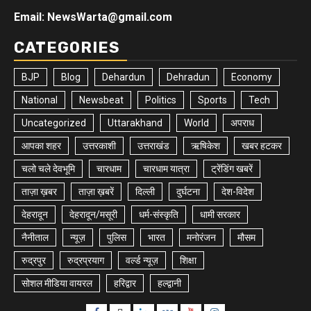
Email: NewsWarta@gmail.com
CATEGORIES
BJP
Blog
Dehardun
Dehradun
Economy
National
Newsbeat
Politics
Sports
Tech
Uncategorized
Uttarakhand
World
अपराध
आपका शहर
उत्तरकाशी
उत्तराखंड
ऋषिकेश
खबर हटकर
चलो चले देवभूमि
चारधाम
चारधाम यात्रा
ट्रेंडिंग खबरें
ताज़ा ख़बर
ताज़ा ख़बरें
दिल्ली
दुर्घटना
देश-विदेश
देहरादून
देहरादून/मसूरी
धर्म-संस्कृति
धामी सरकार
नैनीताल
न्यूज़
पुलिस
भारत
मनोरंजन
मौसम
रुद्रपुर
रुद्रप्रयाग
वर्ल्ड न्यूज़
शिक्षा
सोशल मीडिया वायरल
हरिद्वार
हल्द्वानी