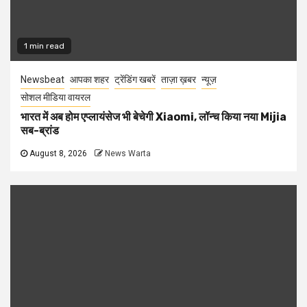
1 min read
Newsbeat
आपका शहर
ट्रेंडिंग खबरें
ताज़ा ख़बर
न्यूज़
सोशल मीडिया वायरल
भारत में अब होम एप्लायंसेज भी बेचेगी Xiaomi, लॉन्च किया नया Mijia
सब-ब्रांड
August 8, 2026
News Warta