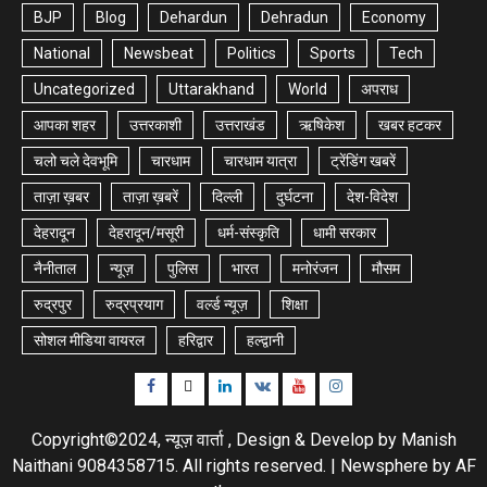
BJP
Blog
Dehardun
Dehradun
Economy
National
Newsbeat
Politics
Sports
Tech
Uncategorized
Uttarakhand
World
अपराध
आपका शहर
उत्तरकाशी
उत्तराखंड
ऋषिकेश
खबर हटकर
चलो चले देवभूमि
चारधाम
चारधाम यात्रा
ट्रेंडिंग खबरें
ताज़ा ख़बर
ताज़ा ख़बरें
दिल्ली
दुर्घटना
देश-विदेश
देहरादून
देहरादून/मसूरी
धर्म-संस्कृति
धामी सरकार
नैनीताल
न्यूज़
पुलिस
भारत
मनोरंजन
मौसम
रुद्रपुर
रुद्रप्रयाग
वर्ल्ड न्यूज़
शिक्षा
सोशल मीडिया वायरल
हरिद्वार
हल्द्वानी
Facebook
Twitter
Linkedin
VK
Youtube
Instagram
Copyright©2024, न्यूज़ वार्ता , Design & Develop by Manish
Naithani 9084358715. All rights reserved.
|
Newsphere
by AF