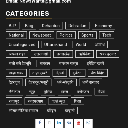
Email: NewsWarta@gmail.com
CATEGORIES
BJP
Blog
Dehardun
Dehradun
Economy
National
Newsbeat
Politics
Sports
Tech
Uncategorized
Uttarakhand
World
अपराध
आपका शहर
उत्तरकाशी
उत्तराखंड
ऋषिकेश
खबर हटकर
चलो चले देवभूमि
चारधाम
चारधाम यात्रा
ट्रेंडिंग खबरें
ताज़ा ख़बर
ताज़ा ख़बरें
दिल्ली
दुर्घटना
देश-विदेश
देहरादून
देहरादून/मसूरी
धर्म-संस्कृति
धामी सरकार
नैनीताल
न्यूज़
पुलिस
भारत
मनोरंजन
मौसम
रुद्रपुर
रुद्रप्रयाग
वर्ल्ड न्यूज़
शिक्षा
सोशल मीडिया वायरल
हरिद्वार
हल्द्वानी
Facebook
Twitter
Linkedin
VK
Youtube
Instagram