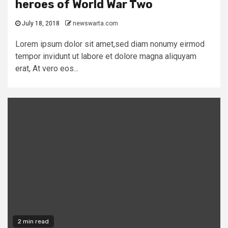
heroes of World War Two
July 18, 2018
newswarta.com
Lorem ipsum dolor sit amet,sed diam nonumy eirmod
tempor invidunt ut labore et dolore magna aliquyam
erat, At vero eos...
2 min read