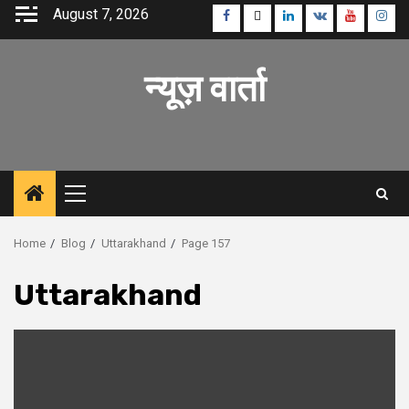
Skip
August 7, 2026
Facebook
Twitter
Linkedin
VK
Youtube
Inst
to
content
न्यूज़ वार्ता
Primary
Menu
Home
Blog
Uttarakhand
Page 157
Uttarakhand