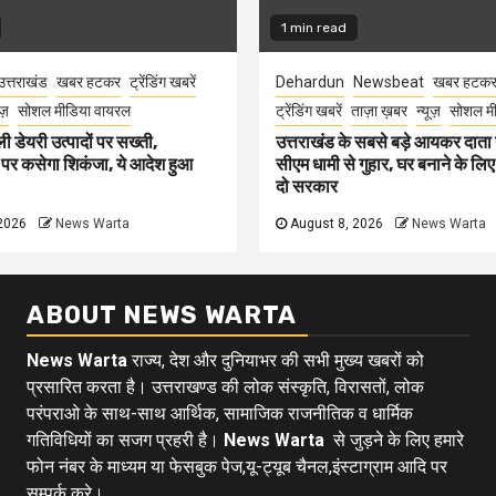
1 min read
उत्तराखंड
खबर हटकर
ट्रेंडिंग खबरें
Dehardun
Newsbeat
खबर हटक
ूज़
सोशल मीडिया वायरल
ट्रेंडिंग खबरें
ताज़ा ख़बर
न्यूज़
सोशल मी
ली डेयरी उत्पादों पर सख्ती,
उत्तराखंड के सबसे बड़े आयकर दात
 पर कसेगा शिकंजा, ये आदेश हुआ
सीएम धामी से गुहार, घर बनाने के लि
दो सरकार
2026
News Warta
August 8, 2026
News Warta
ABOUT NEWS WARTA
News Warta
राज्य, देश और दुनियाभर की सभी मुख्य खबरों को
प्रसारित करता है। उत्तराखण्ड की लोक संस्कृति, विरासतों, लोक
परंपराओ के साथ-साथ आर्थिक, सामाजिक राजनीतिक व धार्मिक
गतिविधियों का सजग प्रहरी है।
News Warta
से जुड़ने के लिए हमारे
फोन नंबर के माध्यम या फेसबुक पेज,यू-ट्यूब चैनल,इंस्टाग्राम आदि पर
सम्पर्क करे।