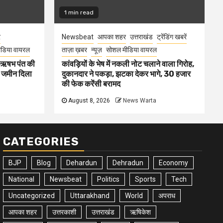
1 min read
र
Newsbeat
आपका शहर
उत्तराखंड
ट्रेंडिंग खबरें
डिया वायरल
ताज़ा ख़बर
न्यूज़
सोशल मीडिया वायरल
ा ऋषभ पंत की
कांवड़ियों के भेष में नकली नोट चलाने वाला गिरोह,
ए जमीन दिला
दुकानदार ने पकड़ा, झटका देकर भागे, 30 हजार
की फेक करेंसी बरामद
August 8, 2026
News Warta
CATEGORIES
BJP
Blog
Dehardun
Dehradun
Economy
National
Newsbeat
Politics
Sports
Tech
Uncategorized
Uttarakhand
World
अपराध
आपका शहर
उत्तरकाशी
उत्तराखंड
ऋषिकेश