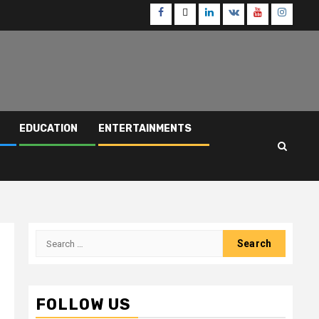
Facebook
Twitter
Linkedin
VK
Youtube
Instagr
EDUCATION
ENTERTAINMENTS
Search
for:
FOLLOW US