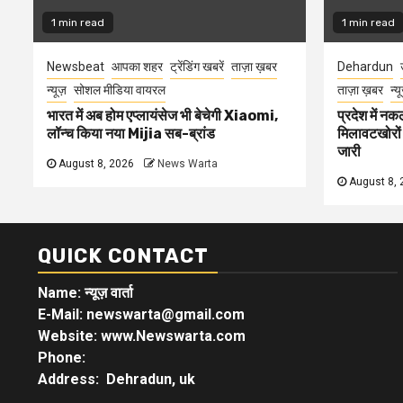
1 min read
1 min read
Newsbeat
आपका शहर
ट्रेंडिंग खबरें
ताज़ा ख़बर
Dehardun
न्यूज़
सोशल मीडिया वायरल
ताज़ा ख़बर
न्य
भारत में अब होम एप्लायंसेज भी बेचेगी Xiaomi,
प्रदेश में नक
लॉन्च किया नया Mijia सब-ब्रांड
मिलावटखोरों
जारी
August 8, 2026
News Warta
August 8, 
QUICK CONTACT
Name: न्यूज़ वार्ता
E-Mail: newswarta@gmail.com
Website: www.Newswarta.com
Phone:
Address: Dehradun, uk