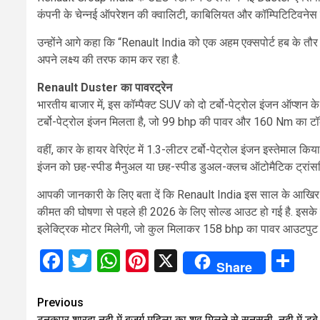
कंपनी के चेन्नई ऑपरेशन की क्वालिटी, काबिलियत और कॉम्पिटिटिवनेस 
उन्होंने आगे कहा कि “Renault India को एक अहम एक्सपोर्ट हब के तौर
अपने लक्ष्य की तरफ काम कर रहा है.
Renault Duster का पावरट्रेन
भारतीय बाजार में, इस कॉम्पैक्ट SUV को दो टर्बो-पेट्रोल इंजन ऑप्शन के
टर्बो-पेट्रोल इंजन मिलता है, जो 99 bhp की पावर और 160 Nm का टॉर्
वहीं, कार के हायर वेरिएंट में 1.3-लीटर टर्बो-पेट्रोल इंजन इस्तेमाल
इंजन को छह-स्पीड मैनुअल या छह-स्पीड डुअल-क्लच ऑटोमैटिक ट्रांसम
आपकी जानकारी के लिए बता दें कि Renault India इस साल के आखिर मे
कीमत की घोषणा से पहले ही 2026 के लिए सोल्ड आउट हो गई है. इसके ह
इलेक्ट्रिक मोटर मिलेगी, जो कुल मिलाकर 158 bhp का पावर आउटपुट देत
Facebook
Twitter
WhatsApp
Pinterest
X
Sh
Share
Continue
Previous
टनकपुर शारदा नदी में बुजुर्ग महिला का शव मिलने से सनसनी, नदी में डूबे