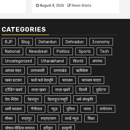
August 8, 2026
News Warta
CATEGORIES
BJP
Blog
Dehardun
Dehradun
Economy
National
Newsbeat
Politics
Sports
Tech
Uncategorized
Uttarakhand
World
अपराध
आपका शहर
उत्तरकाशी
उत्तराखंड
ऋषिकेश
खबर हटकर
चलो चले देवभूमि
चारधाम
चारधाम यात्रा
ट्रेंडिंग खबरें
ताज़ा ख़बर
ताज़ा ख़बरें
दिल्ली
दुर्घटना
देश-विदेश
देहरादून
देहरादून/मसूरी
धर्म-संस्कृति
धामी सरकार
नैनीताल
न्यूज़
पुलिस
भारत
मनोरंजन
मौसम
रुद्रपुर
रुद्रप्रयाग
वर्ल्ड न्यूज़
शिक्षा
सोशल मीडिया वायरल
हरिद्वार
हल्द्वानी