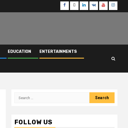
Facebook
Twitter
Linkedin
VK
Youtube
Instagr
EDUCATION
ENTERTAINMENTS
Search
for:
FOLLOW US