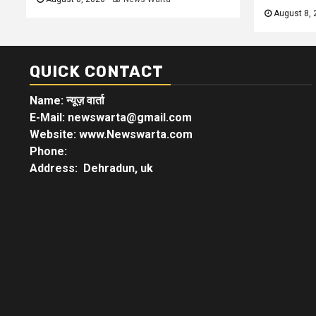
August 8, 
QUICK CONTACT
Name: न्यूज़ वार्ता
E-Mail: newswarta@gmail.com
Website: www.Newswarta.com
Phone:
Address: Dehradun, uk