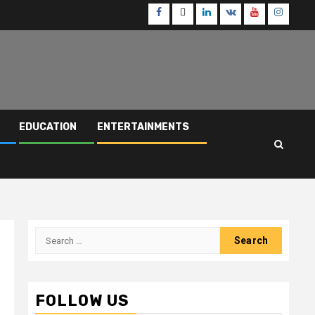
Facebook
Twitter
Linkedin
VK
Youtube
Instagr
EDUCATION
ENTERTAINMENTS
Search
for:
FOLLOW US