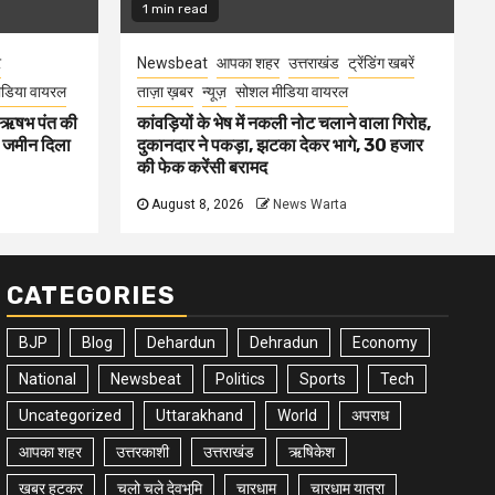
1 min read
र
Newsbeat
आपका शहर
उत्तराखंड
ट्रेंडिंग खबरें
डिया वायरल
ताज़ा ख़बर
न्यूज़
सोशल मीडिया वायरल
ा ऋषभ पंत की
कांवड़ियों के भेष में नकली नोट चलाने वाला गिरोह,
ए जमीन दिला
दुकानदार ने पकड़ा, झटका देकर भागे, 30 हजार
की फेक करेंसी बरामद
August 8, 2026
News Warta
CATEGORIES
BJP
Blog
Dehardun
Dehradun
Economy
National
Newsbeat
Politics
Sports
Tech
Uncategorized
Uttarakhand
World
अपराध
आपका शहर
उत्तरकाशी
उत्तराखंड
ऋषिकेश
खबर हटकर
चलो चले देवभूमि
चारधाम
चारधाम यात्रा