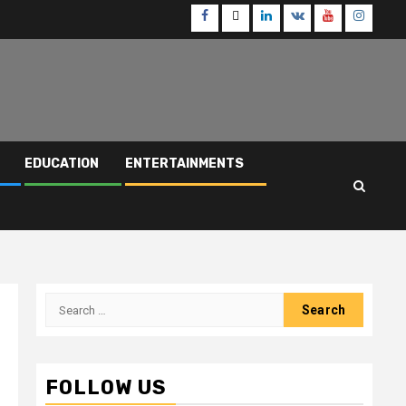
Facebook
Twitter
Linkedin
VK
Youtube
Instagr
EDUCATION
ENTERTAINMENTS
Search
for:
FOLLOW US