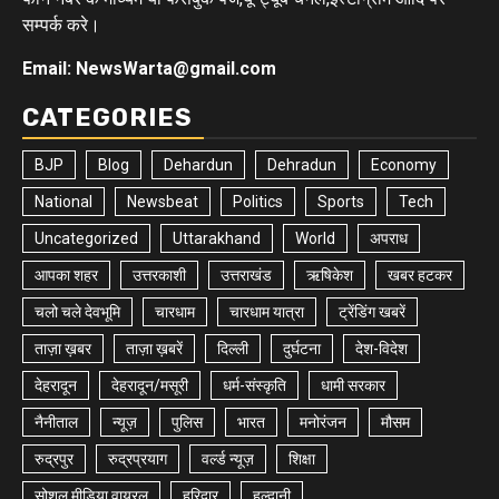
सम्पर्क करे।
Email: NewsWarta@gmail.com
CATEGORIES
BJP
Blog
Dehardun
Dehradun
Economy
National
Newsbeat
Politics
Sports
Tech
Uncategorized
Uttarakhand
World
अपराध
आपका शहर
उत्तरकाशी
उत्तराखंड
ऋषिकेश
खबर हटकर
चलो चले देवभूमि
चारधाम
चारधाम यात्रा
ट्रेंडिंग खबरें
ताज़ा ख़बर
ताज़ा ख़बरें
दिल्ली
दुर्घटना
देश-विदेश
देहरादून
देहरादून/मसूरी
धर्म-संस्कृति
धामी सरकार
नैनीताल
न्यूज़
पुलिस
भारत
मनोरंजन
मौसम
रुद्रपुर
रुद्रप्रयाग
वर्ल्ड न्यूज़
शिक्षा
सोशल मीडिया वायरल
हरिद्वार
हल्द्वानी