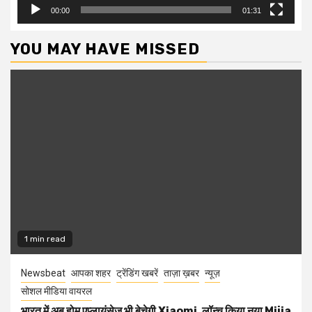
00:00
01:31
YOU MAY HAVE MISSED
1 min read
Newsbeat
आपका शहर
ट्रेंडिंग खबरें
ताज़ा ख़बर
न्यूज़
सोशल मीडिया वायरल
भारत में अब होम एप्लायंसेज भी बेचेगी Xiaomi, लॉन्च किया नया Mijia