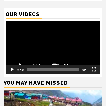
OUR VIDEOS
Video
Player
00:00
01:31
YOU MAY HAVE MISSED