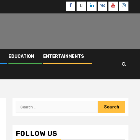
Facebook
Twitter
Linkedin
VK
Youtube
Instagr
EDUCATION
ENTERTAINMENTS
Search
for:
FOLLOW US