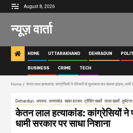
Skip
August 8, 2026
to
content
न्यूज़ वार्ता
HOME
UTTARAKHAND
DEHRADUN
POLI
BUSINESS
CRIME
TECH
Home
केतन लाल हत्याकांड: कांग्रेसियों ने परिजनों से मुलाकात कर बंधाया ढांढस, धाम
Dehardun
अपराध
उत्तराखंड
खबर हटकर
ट्रेंडिंग खबरें
ताज़ा ख़बरें
दुर्घटना
केतन लाल हत्याकांड: कांग्रेसियों ने
धामी सरकार पर साधा निशाना