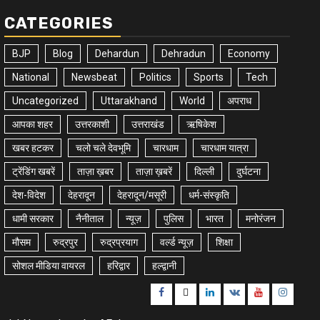
CATEGORIES
BJP
Blog
Dehardun
Dehradun
Economy
National
Newsbeat
Politics
Sports
Tech
Uncategorized
Uttarakhand
World
अपराध
आपका शहर
उत्तरकाशी
उत्तराखंड
ऋषिकेश
खबर हटकर
चलो चले देवभूमि
चारधाम
चारधाम यात्रा
ट्रेंडिंग खबरें
ताज़ा ख़बर
ताज़ा ख़बरें
दिल्ली
दुर्घटना
देश-विदेश
देहरादून
देहरादून/मसूरी
धर्म-संस्कृति
धामी सरकार
नैनीताल
न्यूज़
पुलिस
भारत
मनोरंजन
मौसम
रुद्रपुर
रुद्रप्रयाग
वर्ल्ड न्यूज़
शिक्षा
सोशल मीडिया वायरल
हरिद्वार
हल्द्वानी
Facebook
Twitter
Linkedin
VK
Youtube
Instagr