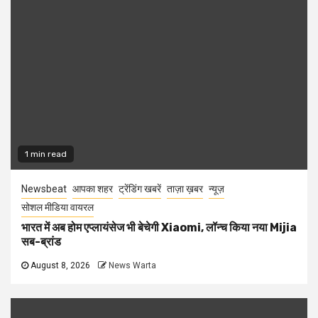
1 min read
Newsbeat
आपका शहर
ट्रेंडिंग खबरें
ताज़ा ख़बर
न्यूज़
सोशल मीडिया वायरल
भारत में अब होम एप्लायंसेज भी बेचेगी Xiaomi, लॉन्च किया नया Mijia
सब-ब्रांड
August 8, 2026
News Warta