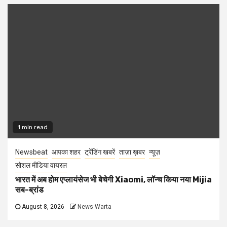
1 min read
Newsbeat
आपका शहर
ट्रेंडिंग खबरें
ताज़ा ख़बर
न्यूज़
सोशल मीडिया वायरल
भारत में अब होम एप्लायंसेज भी बेचेगी Xiaomi, लॉन्च किया नया Mijia
सब-ब्रांड
August 8, 2026
News Warta