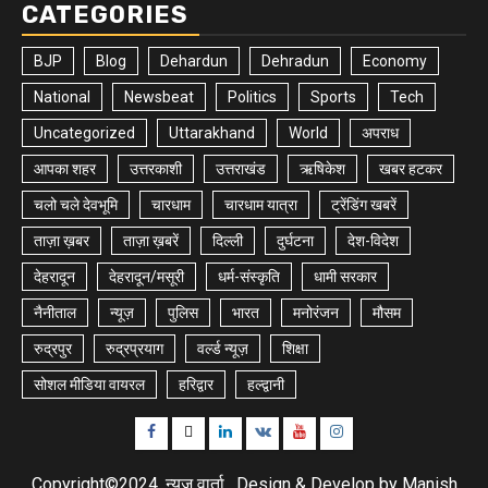
CATEGORIES
BJP
Blog
Dehardun
Dehradun
Economy
National
Newsbeat
Politics
Sports
Tech
Uncategorized
Uttarakhand
World
अपराध
आपका शहर
उत्तरकाशी
उत्तराखंड
ऋषिकेश
खबर हटकर
चलो चले देवभूमि
चारधाम
चारधाम यात्रा
ट्रेंडिंग खबरें
ताज़ा ख़बर
ताज़ा ख़बरें
दिल्ली
दुर्घटना
देश-विदेश
देहरादून
देहरादून/मसूरी
धर्म-संस्कृति
धामी सरकार
नैनीताल
न्यूज़
पुलिस
भारत
मनोरंजन
मौसम
रुद्रपुर
रुद्रप्रयाग
वर्ल्ड न्यूज़
शिक्षा
सोशल मीडिया वायरल
हरिद्वार
हल्द्वानी
Facebook
Twitter
Linkedin
VK
Youtube
Instagram
Copyright©2024, न्यूज़ वार्ता , Design & Develop by Manish