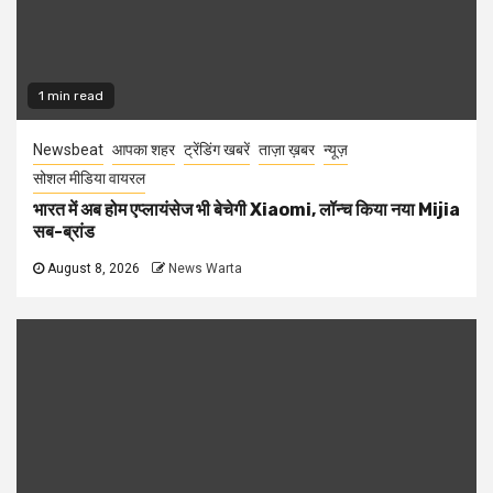
1 min read
Newsbeat
आपका शहर
ट्रेंडिंग खबरें
ताज़ा ख़बर
न्यूज़
सोशल मीडिया वायरल
भारत में अब होम एप्लायंसेज भी बेचेगी Xiaomi, लॉन्च किया नया Mijia
सब-ब्रांड
August 8, 2026
News Warta