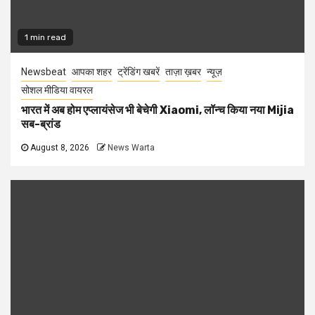
1 min read
Newsbeat
आपका शहर
ट्रेंडिंग खबरें
ताज़ा ख़बर
न्यूज़
सोशल मीडिया वायरल
भारत में अब होम एप्लायंसेज भी बेचेगी Xiaomi, लॉन्च किया नया Mijia
सब-ब्रांड
August 8, 2026
News Warta