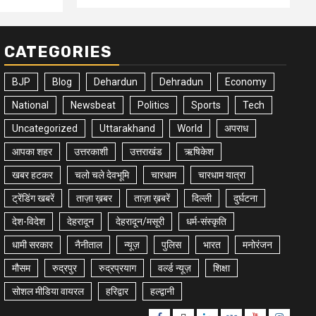
CATEGORIES
BJP
Blog
Dehardun
Dehradun
Economy
National
Newsbeat
Politics
Sports
Tech
Uncategorized
Uttarakhand
World
अपराध
आपका शहर
उत्तरकाशी
उत्तराखंड
ऋषिकेश
खबर हटकर
चलो चले देवभूमि
चारधाम
चारधाम यात्रा
ट्रेंडिंग खबरें
ताज़ा ख़बर
ताज़ा ख़बरें
दिल्ली
दुर्घटना
देश-विदेश
देहरादून
देहरादून/मसूरी
धर्म-संस्कृति
धामी सरकार
नैनीताल
न्यूज़
पुलिस
भारत
मनोरंजन
मौसम
रुद्रपुर
रुद्रप्रयाग
वर्ल्ड न्यूज़
शिक्षा
सोशल मीडिया वायरल
हरिद्वार
हल्द्वानी