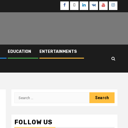
Facebook
Twitter
Linkedin
VK
Youtube
Instagr
EDUCATION
ENTERTAINMENTS
Search
for:
FOLLOW US