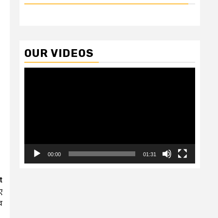
OUR VIDEOS
Video
Player
00:00
01:31
t
ए
व